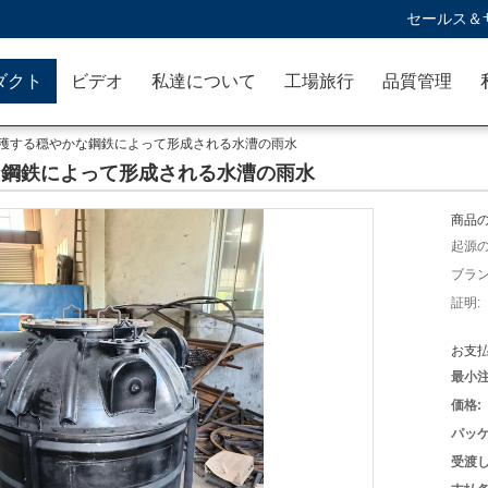
セールス＆サ
ダクト
ビデオ
私達について
工場旅行
品質管理
を収穫する穏やかな鋼鉄によって形成される水漕の雨水
かな鋼鉄によって形成される水漕の雨水
商品の
起源の
ブラン
証明:
お支払
最小注
価格:
パッケ
受渡し