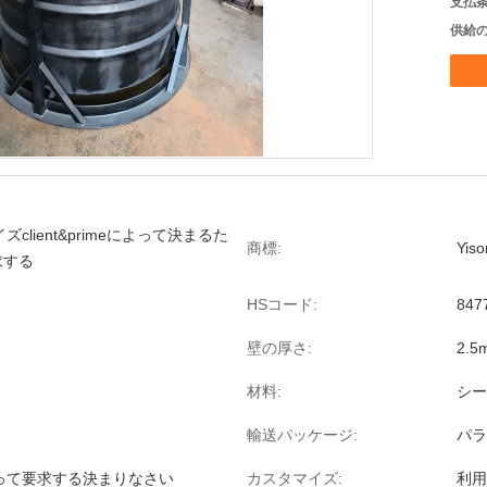
支払条
供給の
client&primeによって決まるた
商標:
Yiso
求する
HSコード:
847
壁の厚さ:
2.5
材料:
シー
輸送パッケージ:
パラ
って要求する決まりなさい
カスタマイズ:
利用