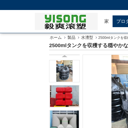
家
プロ
ホーム
製品
水漕型
2500mlタンク
2500mlタンクを収穫する穏や