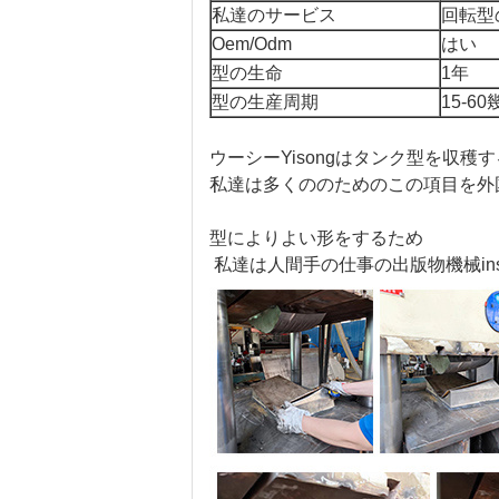
私達のサービス
回転型
Oem/Odm
はい
型の生命
1年
型の生産周期
15-6
ウーシーYisongはタンク型を収
私達は多くののためのこの項目を外
型によりよい形をするため
私達は人間手の仕事の出版物機械ins