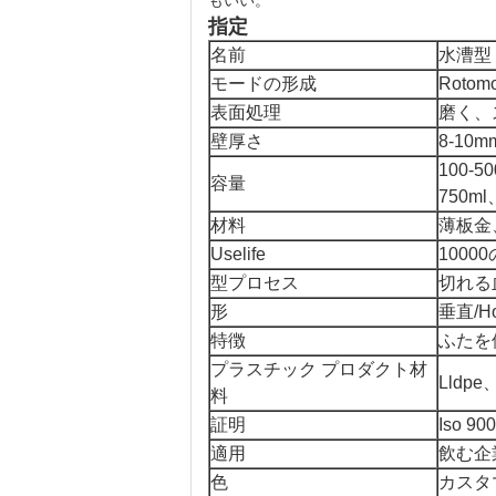
もいい。
指定
名前
水漕型
モードの形成
Roto
表面処理
磨く、
壁厚さ
8-10m
100-
容量
750ml
材料
薄板金
Uselife
1000
型プロセス
切れる
形
垂直/Hor
特徴
ふたを
プラスチック プロダクト材
Lldp
料
証明
Iso 90
適用
飲む企
色
カスタ