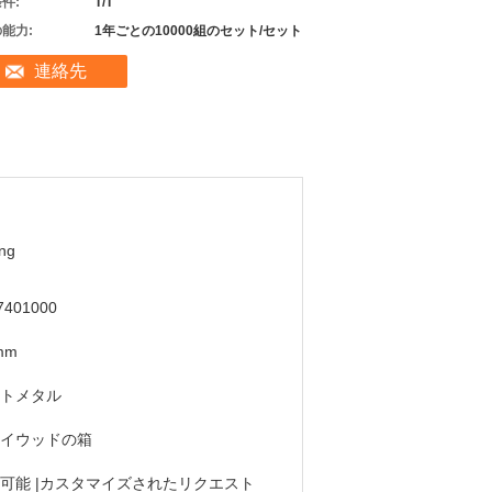
件:
T/T
能力:
1年ごとの10000組のセット/セット
連絡先
ng
7401000
mm
トメタル
イウッドの箱
可能 |カスタマイズされたリクエスト