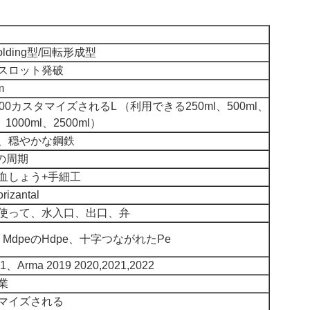
molding型/回転形成型
スロット発破
m
5000カスタマイズされるL （利用できる250ml、500ml、
、1000ml、2500ml）
、穏やかな鋼鉄
0の周期
血しょう+手細工
izantal
使って、水入口、出口、弁
e、MdpeのHdpe、十字つながれたPe
01、Arma 2019 2020,2021,2022
業
マイズされる