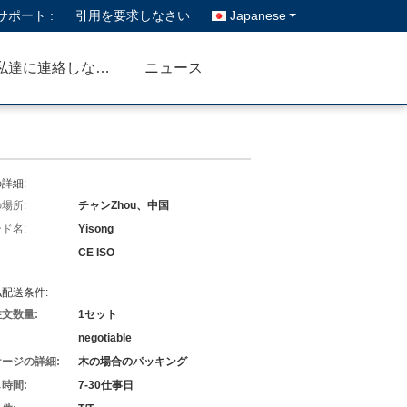
ポート :
引用を要求しなさい
Japanese
私達に連絡しなさい
ニュース
詳細:
場所:
チャンZhou、中国
ド名:
Yisong
CE ISO
配送条件:
文数量:
1セット
negotiable
ージの詳細:
木の場合のパッキング
時間:
7-30仕事日