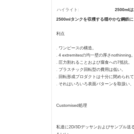
ハイライト:
2500m
2500mlタンクを収穫する穏やかな鋼鉄
利点
.
ワンピースの構造。
. 4 extremitesの均一壁の厚さnothinning
. 圧力割れることおよび腐食への7抵抗。
. プラスチック回転型の費用は低い。
. 回転形成プロダクトは十分に閉められ
. それはいろいろ表面パターンを取扱い
Customised処理
私達に2D/3Dデッサンおよびサンプル送