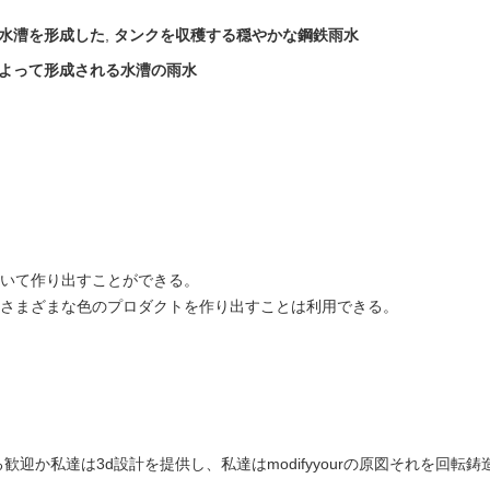
lは水漕を形成した
,
タンクを収穫する穏やかな鋼鉄雨水
によって形成される水漕の雨水
。
ていて作り出すことができる。
、さまざまな色のプロダクトを作り出すことは利用できる。
る歓迎か私達は3d設計を提供し、私達はmodifyyourの原図それを回