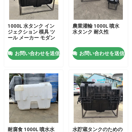
私達について
1000L 水タンク イン
農業灌輸 1000L 噴水
ジェクション 模具 ツ
水タンク 耐久性
工場旅行
ール メーカー モダン
お問い合わせを送信
お問い合わせを送信
品質管理
私達に連絡しなさい
ニュース
引用を要求しなさい
Rotomoulding型
耐腐食 1000L 噴水水
水貯蔵タンクのための