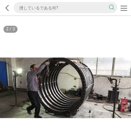
2
/
3