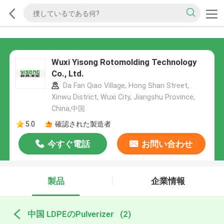
Wuxi Yisong Rotomolding Technology
Co., Ltd.
Da Fan Qiao Village, Hong Shan Street,
Xinwu District, Wuxi City, Jiangshu Province,
China,中国
5.0
確認された製造者
今すぐ電話
お問い合わせ
製品
企業情報
中国 LDPEのPulverizer
(2)