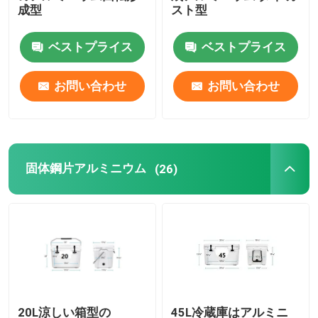
成型
スト型
オーブンの移動可能なシャトル機械
ベストプライス
ベストプライス
コンベヤーの回転成形機
お問い合わせ
お問い合わせ
プラスチック リサイクルのペレタイジングを施す機械
固体鋼片アルミニウム
LDPEのPulverizer
(26)
不用なプラスチック粉砕機
不用なプラスチック シュレッダー
Rotoはプロダクトを形成した
20L涼しい箱型の
45L冷蔵庫はアルミニ