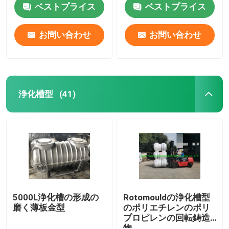
ベストプライス
ベストプライス
お問い合わせ
お問い合わせ
浄化槽型
(41)
家
プロダクト
5000L浄化槽の形成の
Rotomouldの浄化槽型
磨く薄板金型
のポリエチレンのポリ
プロピレンの回転鋳造
ビデオ
物