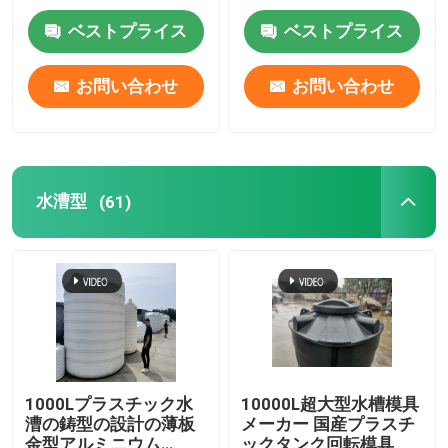
ベストプライス
ベストプライス
私達について
お問い合わせ
お問い合わせ
工場旅行
品質管理
水漕型
(61)
私達に連絡しなさい
ニュース
引用を要求しなさい
1000Lプラスチック水
10000L超大型水槽模具
漕の鋳型の設計の薄板
メーカー 国産プラスチ
Rotomoulding型
金型アルミニウム
ックタンク回転模具