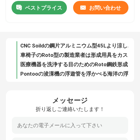
ベストプライス
お問い合わせ
CNC Soildの鋼片アルミニウム型45Lより涼しい箱ミラーSurrface
車椅子のRoto型の製造業者は形成用具をカスタマイズした
私達について
医療機器を洗浄する目のためのRoto鋼鉄形成型
Pontooの浚渫機の浮遊管を浮かべる海洋の浮く物のためのRotomouldingプラスチック型
工場旅行
家畜の流しの農業のための回転形成型
家畜の牛小屋のために作る注文のHdpeの回転鋳造物型
品質管理
ローテーション型模具 畜産用 牛ペンの材料 紙型模具 生産
家畜の牛小屋のための回転形成型
私達に連絡しなさい
Hdpeの回転鋳造物の原料は供給の流しで形成する
フードシンク模具 製造 模具 プロセス
ニュース
メッセージ
魚のいる池の通風器のためのHdpe LLDPEの輪番名簿型
折り返しご連絡いたします！
植木鉢のRotoの鋳造物型はアルミニウムをカスタマイズした
引用を要求しなさい
カスタム Roto Mold Maker プラスチック製のリネン トロッリー ローテーション・モールディング・モールド・プロセス
プラスチック リネン トロリーのための回転形成型
Rotomoulding型
軽鋼模具 プラスチック水タンク ロータ模具 オーダーメイドOEM回転模具 最高品質のプラスチック水タンク