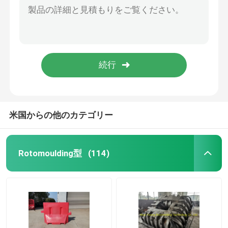
水漕5000LのためのLldpeのHdpeの回転鋳造物型
浄化槽型
回転型水槽模具 回転型模造機のための回転型模造部品
液体の貯蔵の水漕は横を形成する
水漕型
水タンク 回転型鋳造 国内 10000 サイクル 鋳造 製造材料表
ポリプロピレンRotomoldingはファンの貝サポートを形成する
アルミニウム回転型
米国からの他のカテゴリー
固体鋼片アルミニウム
Rotomoulding型
(114)
開いた炎のロックン ロール機械
ロックン ロールのRotomoulding機械
シャトル回転成形機