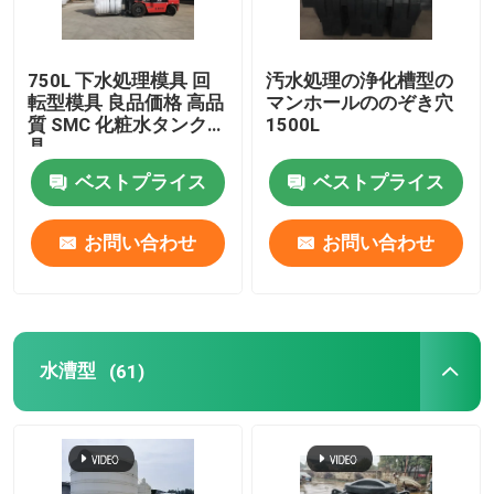
補助機器
750L 下水処理模具 回
汚水処理の浄化槽型の
転型模具 良品価格 高品
マンホールののぞき穴
防水旅行袋
質 SMC 化粧水タンク模
1500L
具
ベストプライス
ベストプライス
冷間圧延鋼板
お問い合わせ
お問い合わせ
水漕型
(61)