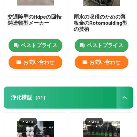
オーブンの移動可能なシャトル機械
交通障壁のHdpeの回転
雨水の収穫のための薄
鋳造物型メーカー
板金のRotomoulding型
の技術
コンベヤーの回転成形機
ベストプライス
ベストプライス
プラスチック リサイクルのペレタイジングを施す機械
お問い合わせ
お問い合わせ
LDPEのPulverizer
不用なプラスチック粉砕機
浄化槽型
(41)
不用なプラスチック シュレッダー
Rotoはプロダクトを形成した