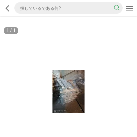
1
/
1