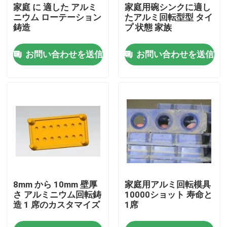
家庭 に 適した アルミ
家庭用碗シンクに適し
ニウム ローテーション
たアルミ回転型型 タイ
鋳造
プ 状態 家族
お問い合わせを送信
お問い合わせを送信
家
8mm から 10mm 壁厚
家庭用アルミ回転模具
プロダクト
さ アルミニウム回転鋳
10000ショット 寿命と
造 1 席のカスタマイズ
1席
ビデオ