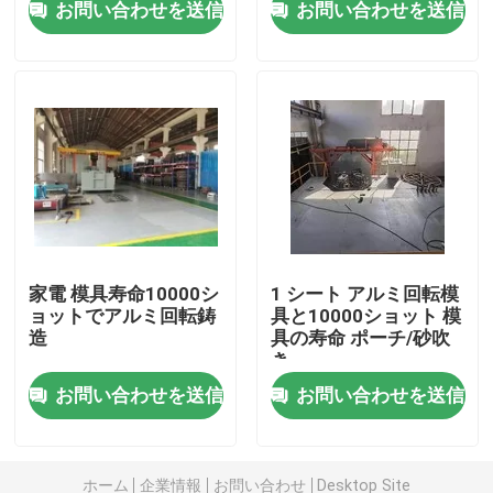
お問い合わせを送信
お問い合わせを送信
私達について
工場旅行
品質管理
私達に連絡しなさい
家電 模具寿命10000シ
1 シート アルミ回転模
ョットでアルミ回転鋳
具と10000ショット 模
造
具の寿命 ポーチ/砂吹
ニュース
き
お問い合わせを送信
お問い合わせを送信
引用を要求しなさい
Rotomoulding型
ホーム
企業情報
お問い合わせ
Desktop Site