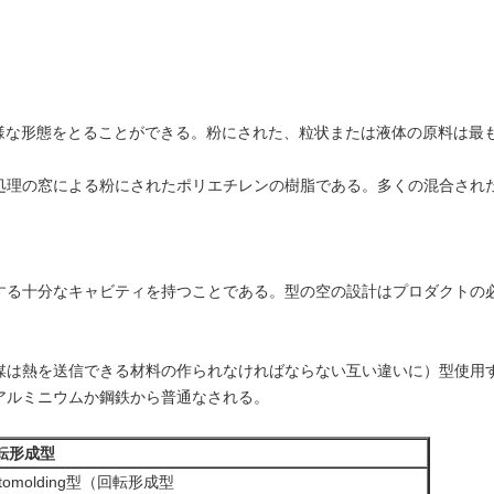
原料は多様な形態をとることができる。粉にされた、粒状または液体の原料は最
料は広い処理の窓による粉にされたポリエチレンの樹脂である。多くの混合
する十分なキャビティを持つことである。型の空の設計はプロダクトの
媒は熱を送信できる材料の作られなければならない互い違いに）型使用
アルミニウムか鋼鉄から普通なされる。
転形成型
tomolding型（回転形成型