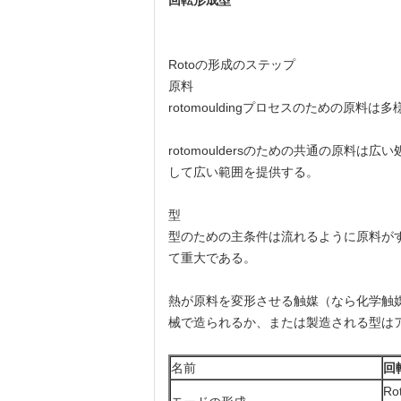
回転形成型
Rotoの形成のステップ
原料
rotomouldingプロセスのための
rotomouldersのための共通の原
して広い範囲を提供する。
型
型のための主条件は流れるように原料が
て重大である。
熱が原料を変形させる触媒（なら化学触
械で造られるか、または製造される型は
名前
回
Ro