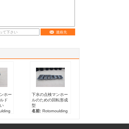
連絡先
マンホー
下水の点検マンホー
ールド
ルのための回転形成
い
型
lding
名前:
Rotomoulding
型
000カス
容量:
100-5000カス
るL
タマイズされるL