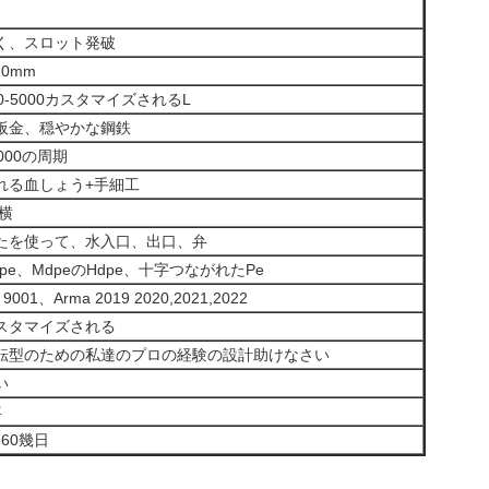
く、スロット発破
10mm
00-5000カスタマイズされるL
板金、穏やかな鋼鉄
0000の周期
れる血しょう+手細工
横
たを使って、水入口、出口、弁
ldpe、MdpeのHdpe、十字つながれたPe
o 9001、Arma 2019 2020,2021,2022
スタマイズされる
転型のための私達のプロの経験の設計助けなさい
い
年
-60幾日