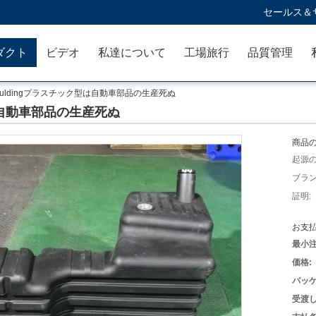
セールス＆サ
ダクト
ビデオ
私達について
工場旅行
品質管理
mouldingプラスチック型は自動車部品の生産死ぬ
型は自動車部品の生産死ぬ
商品の
起源の
ブラン
証明:
お支払
最小注
価格:
パッケ
受渡し