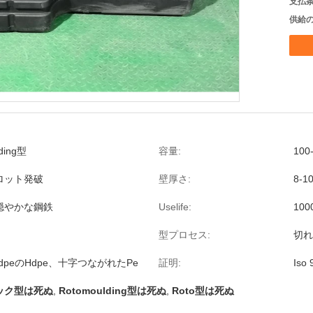
支払条
供給の
ding型
容量:
10
ロット発破
壁厚さ:
8-1
穏やかな鋼鉄
Uselife:
10
型プロセス:
切れ
MdpeのHdpe、十字つながれたPe
証明:
Iso
ック型は死ぬ
,
Rotomoulding型は死ぬ
,
Roto型は死ぬ