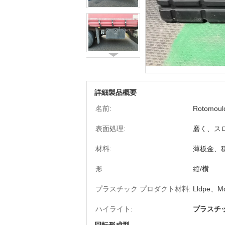
詳細製品概要
名前:
Rotomoul
表面処理:
磨く、ス
材料:
薄板金、
形:
縦/横
プラスチック プロダクト材料:
Lldpe、
ハイライト:
プラスチ