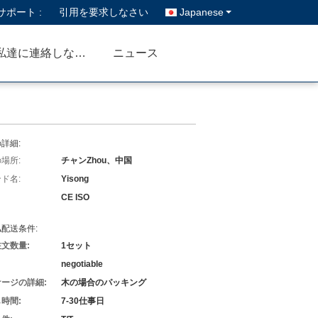
ポート :
引用を要求しなさい
Japanese
私達に連絡しなさい
ニュース
詳細:
場所:
チャンZhou、中国
ド名:
Yisong
CE ISO
配送条件:
文数量:
1セット
negotiable
ージの詳細:
木の場合のパッキング
時間:
7-30仕事日