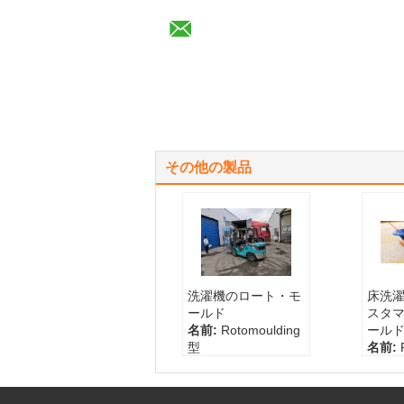
その他の製品
洗濯機のロート・モ
床洗
ールド
スタ
名前:
Rotomoulding
ール
型
名前:
容量:
100-5000カス
型
タマイズされるL
容量:
表面処理:
磨く、ス
タマイ