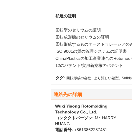
私達の証明
回転型のセリウムの証明
回転成形機のセリウムの証明
回転形成するものオーストラレーシアの連合のメン
ISO 9001の質の管理システムの証明書
ChinaPlasticsの加工産業連合のRotomo
12のパテント/実用新案権のパテント
,
,
タグ:
回転形成の会社
より涼しい箱型
Soi
連絡先の詳細
Wuxi Yisong Rotomolding
Technology Co., Ltd.
コンタクトパーソン:
Mr. HARRY
HUANG
電話番号:
+8613862257451