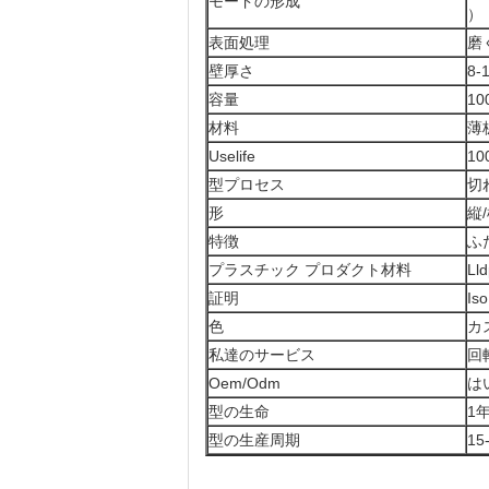
モードの形成
）
表面処理
磨
壁厚さ
8-
容量
1
材料
薄
Uselife
1
型プロセス
切
形
縦/
特徴
ふ
プラスチック プロダクト材料
L
証明
Is
色
カ
私達のサービス
回
Oem/Odm
は
型の生命
1
型の生産周期
15