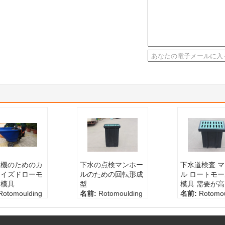
濯機のためのカ
下水の点検マンホー
下水道検査 
マイズドローモ
ルのための回転形成
ル ロートモ
ド模具
型
模具 需要が高
Rotomoulding
名前:
Rotomoulding
名前:
Rotomou
型
型
100-5000カス
容量:
100-5000カス
容量:
100-5
ズされるL
タマイズされるL
タマイズされ