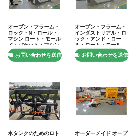
私達について
オープン・フラーム・
オープン・フラーム・
ロック・N・ロール・
インダストリアル・ロ
工場旅行
マシン ロート・モール
ック・アンド・ロー
ド・バケット・マシン
ル・ロート・モール
ド・マシン/機械
お問い合わせを送信
お問い合わせを送信
品質管理
私達に連絡しなさい
ニュース
引用を要求しなさい
Rotomoulding型
水タンクのためのロト
オーダーメイド オープ