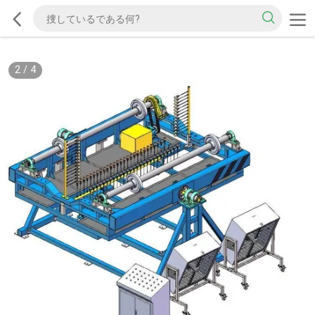
2
/
4