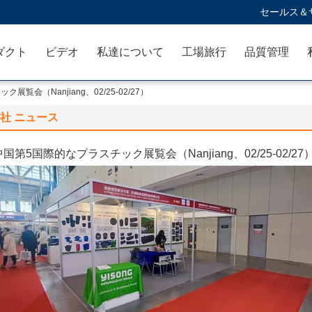
セールス＆サ
ダクト
ビデオ
私達について
工場旅行
品質管理
覧会（Nanjiang、02/25-02/27）
社 ニュース
中国第5国際的なプラスチック展覧会（Nanjiang、02/25-02/27