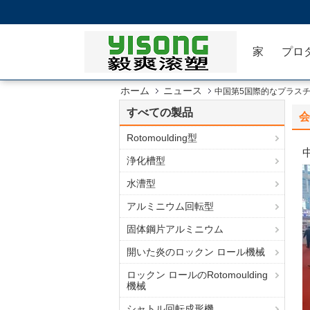
家
プロ
ホーム
ニュース
中国第5国際的なプラスチック展
すべての製品
会
Rotomoulding型
浄化槽型
水漕型
アルミニウム回転型
固体鋼片アルミニウム
開いた炎のロックン ロール機械
ロックン ロールのRotomoulding
機械
シャトル回転成形機