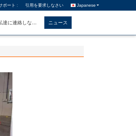
ポート :
引用を要求しなさい
Japanese
私達に連絡しなさい
ニュース
）