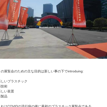
この展覧会のための主な目的は新しい事の下でintroduing:
新しいプラスチック
新技術
新しい装置
新製品
これはCOVIDの流行病の後に最初のプラスチック展覧会である、