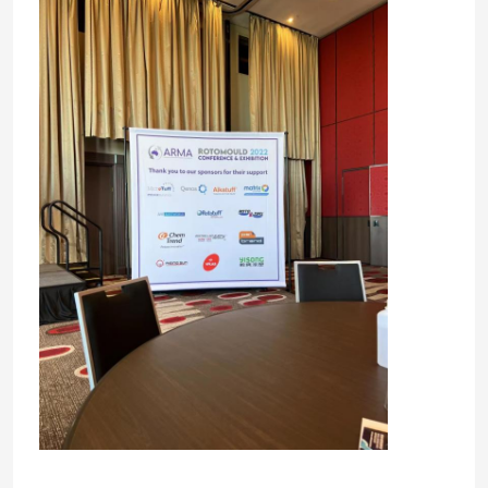
私達について
工場旅行
品質管理
私達に連絡しなさい
ニュース
引用を要求しなさい
Rotomoulding型