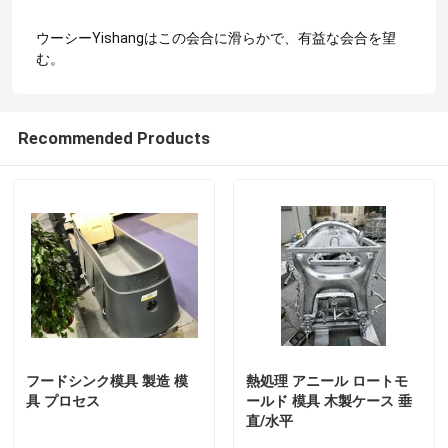
ウーシーYishangはこの会合に滑らかで、有益な会合を望
浄化槽型
む。
水漕型
Recommended Products
アルミニウム回転型
固体鋼片アルミニウム
開いた炎のロックン ロール機械
ロックン ロールのRotomoulding機械
フードシンク模具 製造 模
熱処理 アニール ロートモ
具 プロセス
ールド 模具 木製ケース 垂
直/水平
シャトル回転成形機