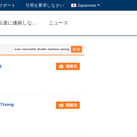
ポート :
引用を要求しなさい
Japanese
私達に連絡しなさい
ニュース
g
連絡先
isong
連絡先