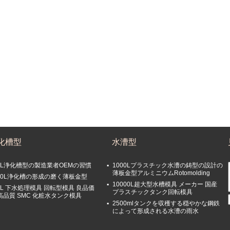
化槽型
水漕型
0L浄化槽型の製造業者OEMの習慣
1000Lプラスチック水漕の鋳型の設計の
薄板金型アルミニウムRotomolding
000L浄化槽の形成の磨く薄板金型
10000L超大型水槽模具 メーカー 国産
0L 下水処理模具 回転型模具 良品価
プラスチックタンク回転模具
高品質 SMC 化粧水タンク模具
2500mlタンクを収穫する穏やかな鋼鉄
によって形成される水漕の雨水