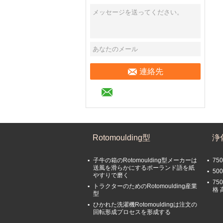
連絡先
Rotomoulding型
浄
子牛の箱のRotomoulding型メーカーは
75
送風を滑らかにするポーランド語を紙
5
やすりで磨く
75
トラクターのためのRotomoulding産業
格 
型
ひかれた洗濯機Rotomouldingは注文の
回転形成プロセスを形成する