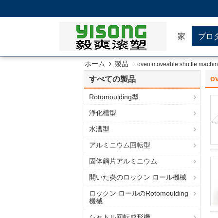
家
プロ
ホーム
製品
oven moveable shuttle machin
o
すべての製品
Rotomoulding型
浄化槽型
水漕型
アルミニウム回転型
固体鋼片アルミニウム
開いた炎のロックン ロール機械
ロックン ロールのRotomoulding
機械
シャトル回転成形機